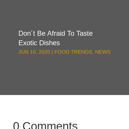
Don´t Be Afraid To Taste
Exotic Dishes
JUN 10, 2020
|
FOOD TRENDS
,
NEWS
0 Comments